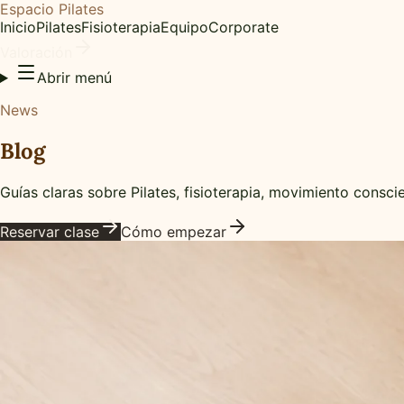
Espacio Pilates
Inicio
Pilates
Fisioterapia
Equipo
Corporate
Valoración
Abrir menú
News
Blog
Guías claras sobre Pilates, fisioterapia, movimiento consc
Reservar clase
Cómo empezar